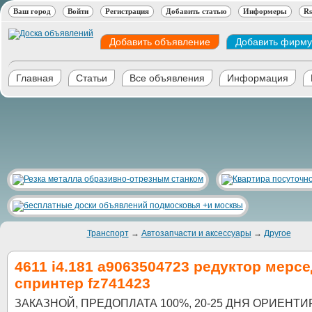
Ваш город
Войти
Регистрация
Добавить статью
Информеры
Rs
Добавить объявление
Добавить фирму
Главная
Статьи
Все объявления
Информация
Транспорт
→
Автозапчасти и аксессуары
→
Другое
4611 i4.181 a9063504723 редуктор мерс
спринтер fz741423
ЗАКАЗНОЙ, ПРЕДОПЛАТА 100%, 20-25 ДНЯ ОРИЕНТИР!