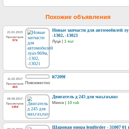
Похожие объявления
Новые запчасти для автомобилей лу
21.01.2015
-1302, -13021
Просмотров:
974
Луцк |
1 eur
lt7209f
11.02.2017
Повсеместно
Просмотров:
463
Двигатель д 245 для маз,газ,паз
06.09.2017
Минск |
10 rub
Просмотров:
1464
Шаровая опора lemförder - 31007 01