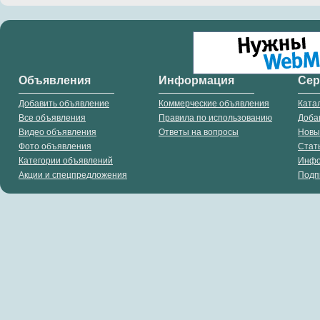
Объявления
Информация
Се
Добавить объявление
Коммерческие объявления
Ката
Все объявления
Правила по использованию
Доба
Видео объявления
Ответы на вопросы
Новы
Фото объявления
Стат
Категории объявлений
Инф
Акции и спецпредложения
Подп