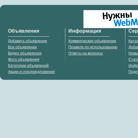
Объявления
Информация
Се
Добавить объявление
Коммерческие объявления
Ката
Все объявления
Правила по использованию
Доба
Видео объявления
Ответы на вопросы
Новы
Фото объявления
Стат
Категории объявлений
Инф
Акции и спецпредложения
Подп