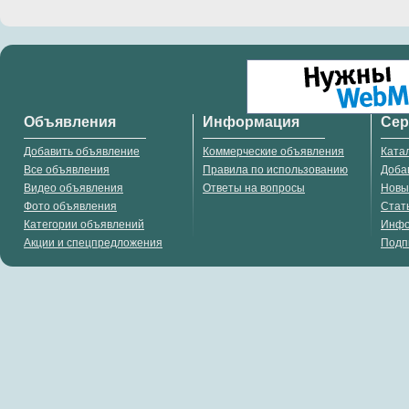
Объявления
Информация
Се
Добавить объявление
Коммерческие объявления
Ката
Все объявления
Правила по использованию
Доба
Видео объявления
Ответы на вопросы
Новы
Фото объявления
Стат
Категории объявлений
Инф
Акции и спецпредложения
Подп