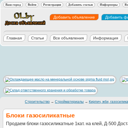
Ваш город
Войти
Регистрация
Добавить статью
Информеры
Rs
Добавить объявление
Добавить ф
Главная
Статьи
Все объявления
Информация
Строительство
→
Стройматериалы
→
Кирпич, жби, газосилик
Блоки газосиликатные
Продаем блоки газосиликатные 1кат. на клей, Д-500 Дос