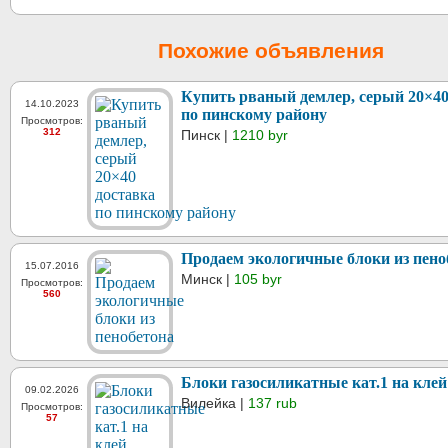
Похожие объявления
Купить рваный демлер, серый 20×40
14.10.2023
по пинскому району
Просмотров:
312
Пинск |
1210 byr
Продаем экологичные блоки из пено
15.07.2016
Минск |
105 byr
Просмотров:
560
Блоки газосиликатные кат.1 на клей
09.02.2026
Вилейка |
137 rub
Просмотров:
57