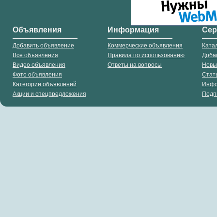
Объявления
Информация
Се
Добавить объявление
Коммерческие объявления
Ката
Все объявления
Правила по использованию
Доба
Видео объявления
Ответы на вопросы
Новы
Фото объявления
Стат
Категории объявлений
Инф
Акции и спецпредложения
Подп