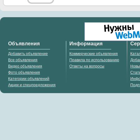
Объявления
Информация
Се
Добавить объявление
Коммерческие объявления
Ката
Все объявления
Правила по использованию
Доба
Видео объявления
Ответы на вопросы
Новы
Фото объявления
Стат
Категории объявлений
Инф
Акции и спецпредложения
Подп