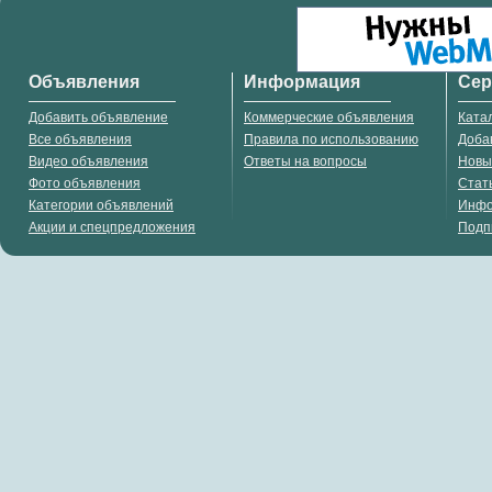
Объявления
Информация
Се
Добавить объявление
Коммерческие объявления
Ката
Все объявления
Правила по использованию
Доба
Видео объявления
Ответы на вопросы
Новы
Фото объявления
Стат
Категории объявлений
Инф
Акции и спецпредложения
Подп