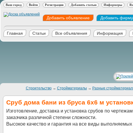
Ваш город
Войти
Регистрация
Добавить статью
Информеры
Rs
Добавить объявление
Добавить фирму
Главная
Статьи
Все объявления
Информация
Строительство
→
Стройматериалы
→
Разные стройматериа
Сруб дома бани из бруса 6х6 м установ
Изготовление, доставка и установка срубов по чертежам
заказчика различной степени сложности.
Высокое качество и гарантия на все виды выполняемых 