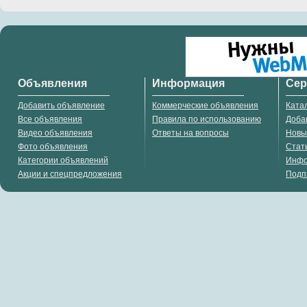
Объявления
Информация
Се
Добавить объявление
Коммерческие объявления
Ката
Все объявления
Правила по использованию
Доба
Видео объявления
Ответы на вопросы
Новы
Фото объявления
Стат
Категории объявлений
Инф
Акции и спецпредложения
Подп