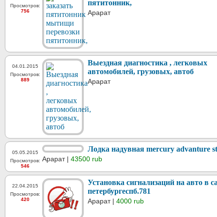
пятитонник,
Просмотров:
756
Арарат
Выездная диагностика , легковых
04.01.2015
автомобилей, грузовых, автоб
Просмотров:
889
Арарат
Лодка надувная mercury advanture st
05.05.2015
Арарат |
43500 rub
Просмотров:
546
Установка сигнализаций на авто в с
22.04.2015
петербургеспб.781
Просмотров:
420
Арарат |
4000 rub