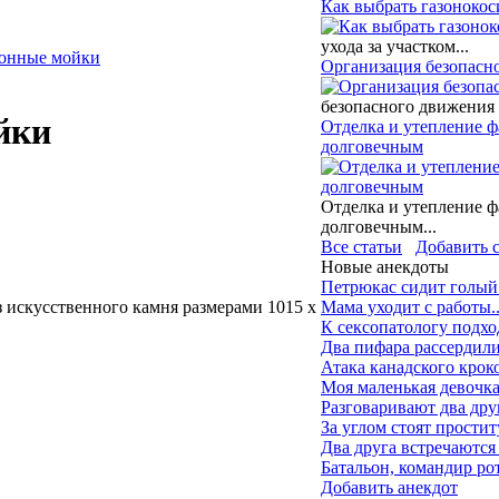
Как выбрать газонокос
ухода за участком...
онные мойки
Организация безопасн
безопасного движения 
йки
Отделка и утепление ф
долговечным
Отделка и утепление ф
долговечным...
Все статьи
Добавить 
Новые анекдоты
Петрюкас сидит голый 
з искусственного камня размерами 1015 х
Мама уходит с работы..
К сексопатологу подх
Два пифара рассердилис
Атака канадского крок
Моя маленькая девочка 
Разговаривают два друг
За углом стоят простит
Два друга встречаются 
Батальон, командир рот
Добавить анекдот