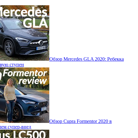
Обзор Mercedes GLA 2020: Ребекка
рвую ступен
Обзор Cupra Formentor 2020 в
лем супер-внед