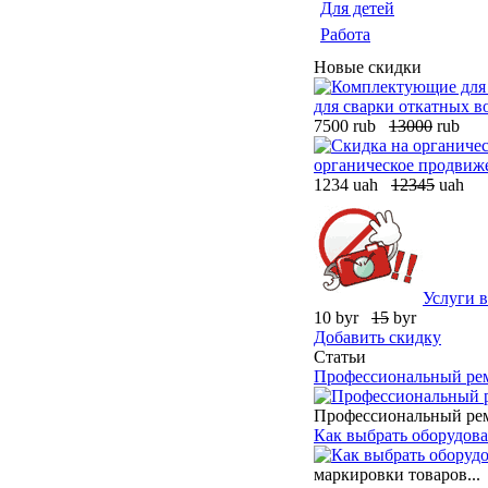
Для детей
Работа
Новые скидки
для сварки откатных в
7500 rub
13000
rub
органическое продвиже
1234 uah
12345
uah
Услуги в
10 byr
15
byr
Добавить скидку
Статьи
Профессиональный ремо
Профессиональный ремон
Как выбрать оборудова
маркировки товаров...