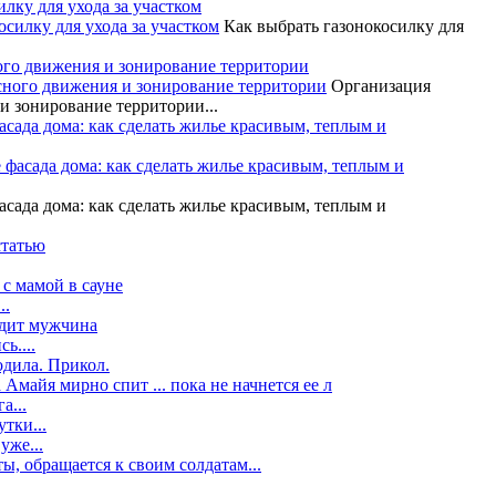
илку для ухода за участком
Как выбрать газонокосилку для
ого движения и зонирование территории
Организация
и зонирование территории...
асада дома: как сделать жилье красивым, теплым и
асада дома: как сделать жилье красивым, теплым и
статью
с мамой в сауне
..
одит мужчина
ь....
одила. Прикол.
Амайя мирно спит ... пока не начнется ее л
а...
утки...
уже...
ы, обращается к своим солдатам...