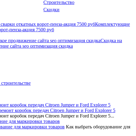
Строительство
Скидки
Комплектующие
орот-пенза-акция 7500 руб
Скидка на
ние сайта seo оптимизация скидка
 строительстве
нт коробок передач Citroen Jumper и Ford Explorer 5
т коробок передач Citroen Jumper и Ford Explorer 5...
ние для маркировки товаров
Как выбрать оборудование для