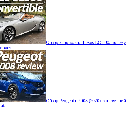
Обзор кабриолета Lexus LC 500: почему
риолет
Обзор Peugeot e 2008 (2020): это лучший
кий