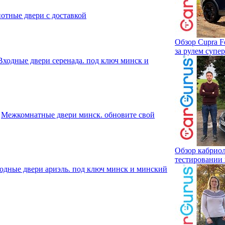
отные двери с доставкой
Обзор Cupra F
за рулем супе
Входные двери серенада. под ключ минск и
Межкомнатные двери минск. обновите свой
Обзор кабриол
тестировании 
одные двери ариэль. под ключ минск и минский