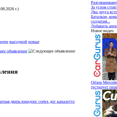
Разговаривают 
За углом стоят
8.2026 г.)
Два друга встр
Батальон, ком
солдатам...
Добавить анек
Новое видео
цене
выгодной
новые
ее объявление
вления
Обзор Mercede
тестирует пер
тная дверь юнидорс cortex дпг каналетто