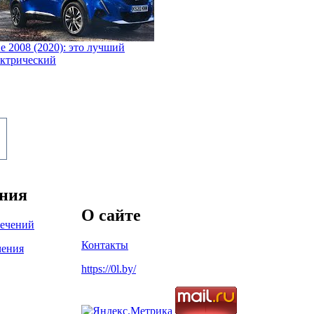
e 2008 (2020): это лучший
ектрический
ения
О сайте
лечений
Контакты
чения
https://0l.by/