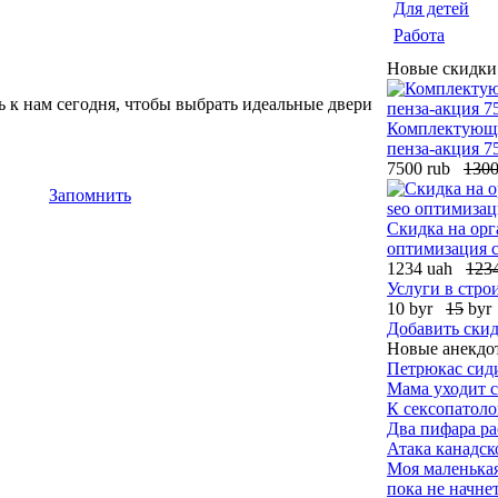
Для детей
Работа
Новые скидки
ь к нам сегодня, чтобы выбрать идеальные двери
Комплектующи
пенза-акция 7
7500 rub
130
Запомнить
Скидка на орг
оптимизация 
1234 uah
123
Услуги в стро
10 byr
15
byr
Добавить ски
Новые анекдо
Петрюкас сиди
Мама уходит с 
К сексопатол
Два пифара рас
Атака канадск
Моя маленькая
пока не начнет