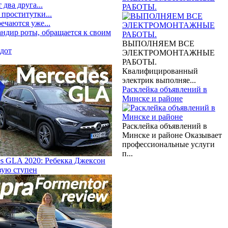
два друга...
РАБОТЫ.
 проститутки...
ечаются уже...
андир роты, обращается к своим
ВЫПОЛНЯЕМ ВСЕ
дот
ЭЛЕКТРОМОНТАЖНЫЕ
РАБОТЫ.
Квалифицированный
электрик выполняе...
Расклейка объявлений в
Минске и районе
Расклейка объявлений в
Минске и районе Оказывает
профессиональные услуги
п...
s GLA 2020: Ребекка Джексон
вую ступен