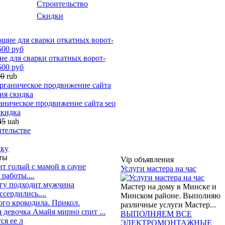
Строительство
Скидки
е для сварки откатных ворот-
500 руб
00
rub
аническое продвижение сайта seo
скидка
45
uah
ительстве
дку
ты
Vip объявления
т голый с мамой в сауне
Услуги мастера на час
работы....
огу подходит мужчина
Мастер на дому в Минске и
сердились....
Минском районе. Выполняю
ого крокодила. Прикол.
различные услуги Мастер...
 девочка Амайя мирно спит ...
ВЫПОЛНЯЕМ ВСЕ
ся ее л
ЭЛЕКТРОМОНТАЖНЫЕ