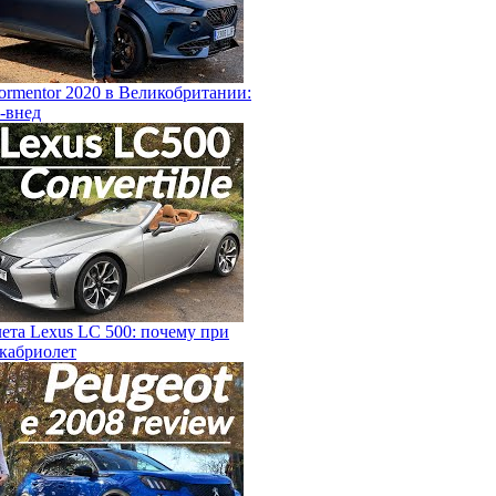
ormentor 2020 в Великобритании:
р-внед
ета Lexus LC 500: почему при
кабриолет