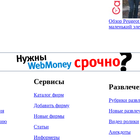
Обзор Peugeot 
маленький эл
Сервисы
Развлеч
Каталог фирм
Рубрики разв
Добавить фирму
ия
Новые развле
Новые фирмы
нию
Видео ролики
Статьи
Анекдоты
Информеры