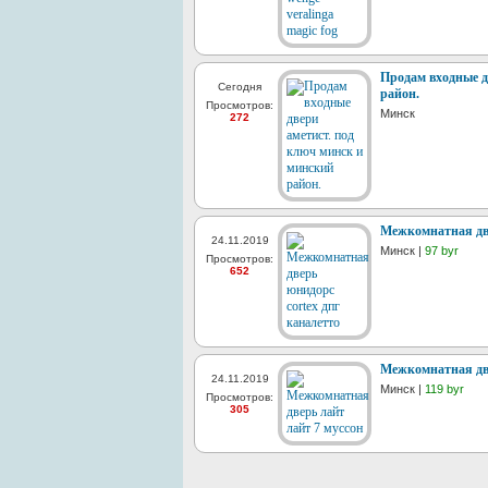
Продам входные д
Сегодня
район.
Просмотров:
Минск
272
Межкомнатная две
24.11.2019
Минск |
97 byr
Просмотров:
652
Межкомнатная две
24.11.2019
Минск |
119 byr
Просмотров:
305