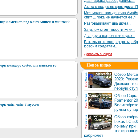
Два пифара рассердились....
Атака канадского крокодила. П
Моя маленькая девочка Амай
спит ... пока не начнется ее л
вери аметист. под ключ минск и минский
Разговаривают два друга...
За углом стоят проститутки...
Два друга встречаются уже...
Батальон, командир роты, об
к своим солдатам...
Добавить анекдот
Новое видео
рь юнидорс cortex дпг каналетто
Обзор Merc
2020: Ребек
Джексон тес
первую ступ
Обзор Cupra
Formentor 20
рь лайт лайт 7 муссон
Великобрита
рулем супер
Обзор кабри
Lexus LC 50
почему при
тестировани
кабриолет