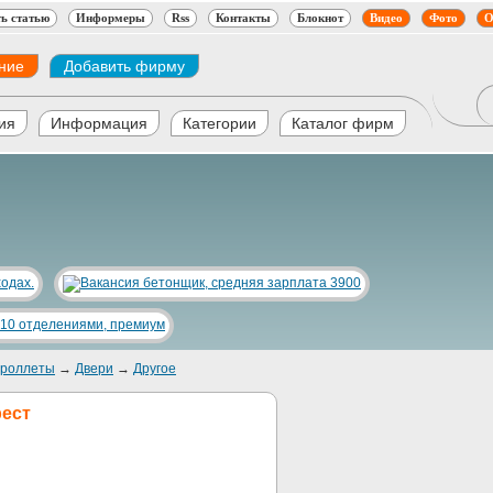
ь статью
Информеры
Rss
Контакты
Блокнот
Видео
Фото
О
ние
Добавить фирму
ия
Информация
Категории
Каталог фирм
, роллеты
→
Двери
→
Другое
рест