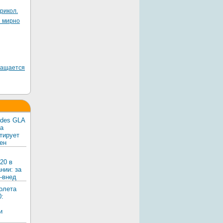
рикол.
я мирно
ращается
edes GLA
ка
тирует
ен
20 в
нии: за
-внед
олета
0:
и