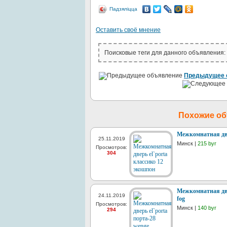
Падзяліцца
Оставить своё мнение
Поисковые теги для данного объявления:
Предыдущее 
Похожие о
Межкомнатная две
25.11.2019
Минск |
215 byr
Просмотров:
304
Межкомнатная двер
24.11.2019
fog
Просмотров:
Минск |
140 byr
294