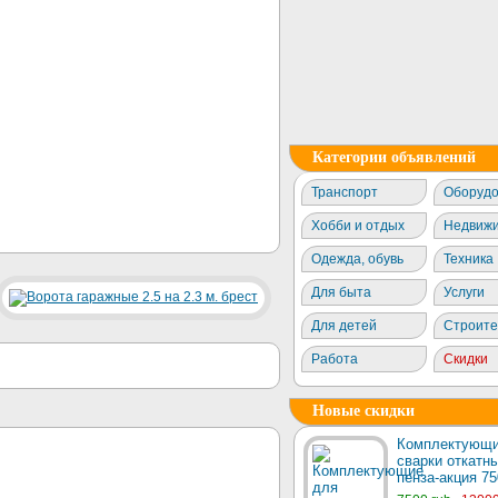
Категории объявлений
Транспорт
Оборудо
Хобби и отдых
Недвижи
Одежда, обувь
Техника
Для быта
Услуги
Для детей
Строите
Работа
Скидки
Новые скидки
Комплектующи
сварки откатны
пенза-акция 75