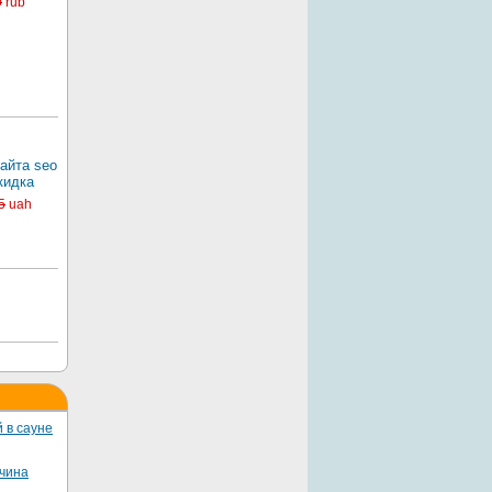
0
rub
айта seo
кидка
5
uah
 в сауне
жчина