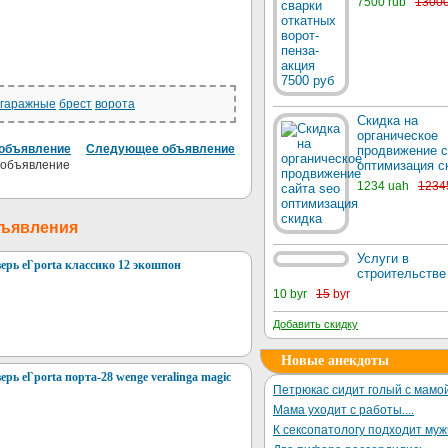
7500 rub
1300
гаражные
брест
ворота
Скидка на
органическое
объявление
Следующее объявление
продвижение с
оптимизация с
1234 uah
1234
бъявления
Услуги в
рь el`porta классико 12 экошпон
строительстве
10 byr
15
byr
Добавить скидку
Новые анекдоты
ь el`porta порта-28 wenge veralinga magic
Петрюкас сидит голый с мамой
Мама уходит с работы....
К сексопатологу подходит му