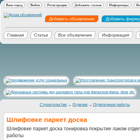
Ваш город
Войти
Регистрация
Добавить статью
Информеры
Rs
Добавить объявление
Добавить фирму
Главная
Статьи
Все объявления
Информация
Строительство
→
Отделка
→
Отделочные работы
Шлифовке паркет доска
Шлифовке паркет доска тонировка покрытие лаком отде
работы