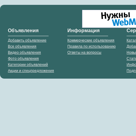
Объявления
Информация
Се
Добавить объявление
Коммерческие объявления
Ката
Все объявления
Правила по использованию
Доба
Видео объявления
Ответы на вопросы
Новы
Фото объявления
Стат
Категории объявлений
Инф
Акции и спецпредложения
Подп