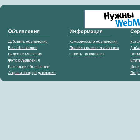
Объявления
Информация
Се
Добавить объявление
Коммерческие объявления
Ката
Все объявления
Правила по использованию
Доба
Видео объявления
Ответы на вопросы
Новы
Фото объявления
Стат
Категории объявлений
Инф
Акции и спецпредложения
Подп