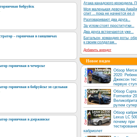
Атака канадского крокодила. П
 горничная бобруйск
Моя маленькая девочка Амай
r
спит ... пока не начнется ее л
Разговаривают два друга...
За углом стоят проститутки...
Два друга встречаются уже...
тратор – горничная в ганцевичах
Батальон, командир роты, об
к своим солдатам...
Добавить анекдот
Новое видео
атор горничная в чечерске
Обзор Merc
2020: Ребек
Джексон тес
первую ступ
атор горничная в бобруйске зп сдельная
Обзор Cupra
r
Formentor 20
Великобрита
рулем супер
Обзор кабри
Lexus LC 50
атор горничная в дзержинске
почему при
тестировани
кабриолет