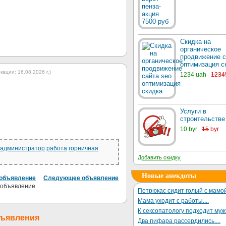
Скидка на
органическое
продвижение с
оптимизация с
ации: 16.08.2026 г.)
1234 uah
1234
Услуги в
строительстве
10 byr
15
byr
администратор
работа
горничная
Добавить скидку
Новые анекдоты
объявление
Следующее объявление
Петрюкас сидит голый с мамой
Мама уходит с работы....
К сексопатологу подходит му
бъявления
Два пифара рассердились....