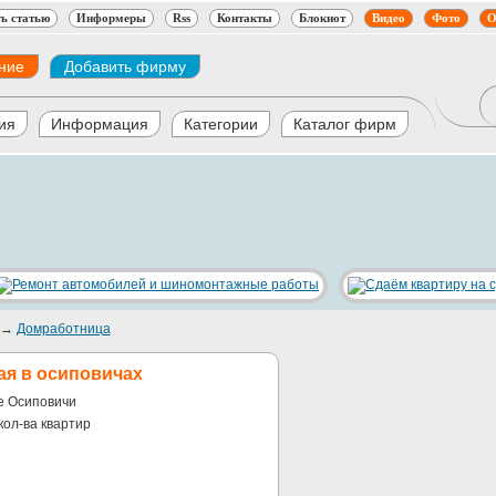
ь статью
Информеры
Rss
Контакты
Блокнот
Видео
Фото
О
ние
Добавить фирму
ия
Информация
Категории
Каталог фирм
→
Домработница
ая в осиповичах
е Осиповичи
кол-ва квартир