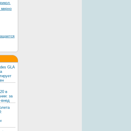
рикол.
я мирно
ращается
edes GLA
ка
тирует
ен
20 в
нии: за
-внед
олета
0:
и