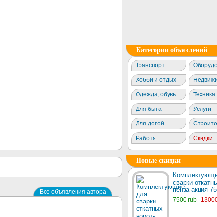
Категории объявлений
Транспорт
Оборудо
Хобби и отдых
Недвижи
Одежда, обувь
Техника
Для быта
Услуги
Для детей
Строите
Работа
Скидки
Новые скидки
Комплектующи
сварки откатны
пенза-акция 75
Все объявления автора
7500 rub
1300