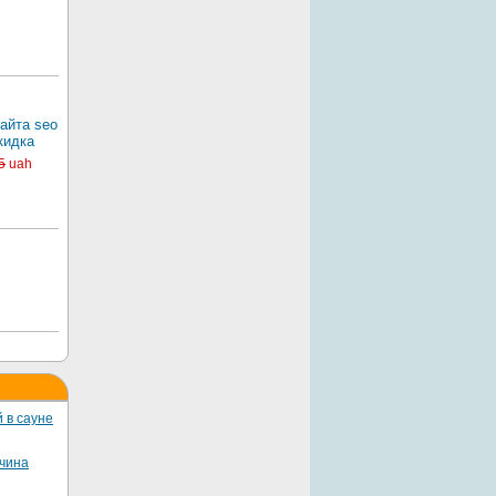
айта seo
кидка
5
uah
 в сауне
жчина