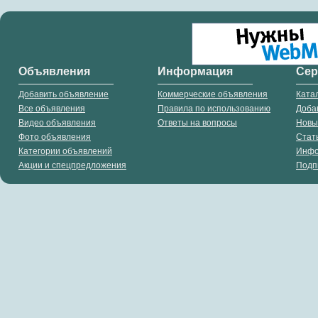
Объявления
Информация
Се
Добавить объявление
Коммерческие объявления
Ката
Все объявления
Правила по использованию
Доба
Видео объявления
Ответы на вопросы
Новы
Фото объявления
Стат
Категории объявлений
Инф
Акции и спецпредложения
Подп