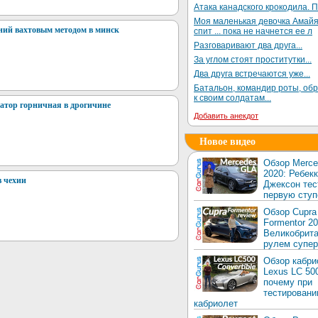
Атака канадского крокодила. П
Моя маленькая девочка Амай
ий вахтовым методом в минск
спит ... пока не начнется ее л
Разговаривают два друга...
За углом стоят проститутки...
Два друга встречаются уже...
Батальон, командир роты, об
к своим солдатам...
атор горничная в дрогичине
Добавить анекдот
Новое видео
Обзор Merc
2020: Ребек
в чехии
Джексон тес
первую ступ
Обзор Cupra
Formentor 20
Великобрита
рулем супер
Обзор кабри
Lexus LC 50
почему при
тестировани
кабриолет