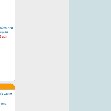
айта seo
кидка
5
uah
 в сауне
жчина