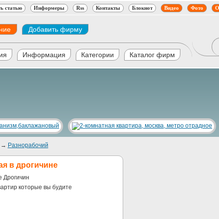
ь статью
Информеры
Rss
Контакты
Блокнот
Видео
Фото
О
ние
Добавить фирму
ия
Информация
Категории
Каталог фирм
→
Разнорабочий
ая в дрогичине
е Дрогичин
вартир которые вы будите