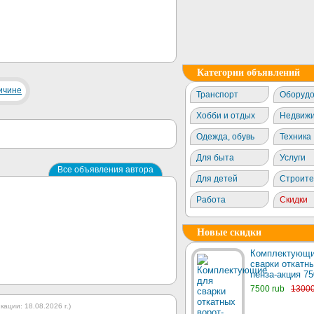
Категории объявлений
Транспорт
Оборудо
Хобби и отдых
Недвижи
Одежда, обувь
Техника
Для быта
Услуги
Все объявления автора
Для детей
Строите
Работа
Скидки
Новые скидки
Комплектующи
сварки откатны
пенза-акция 75
7500 rub
1300
ации: 18.08.2026 г.)