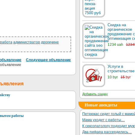
Скидка на
органическое
продвижение с
оптимизация с
работа
администратор
дрогичине
1234 uah
1234
объявление
Следующее объявление
Услуги в
строительстве
10 byr
15
byr
бъявления
Добавить скидку
яйству
Новые анекдоты
Петрюкас сидит голый с мамой
опытом работы
Мама уходит с работы....
К сексопатологу подходит му
Два пифара рассердились....