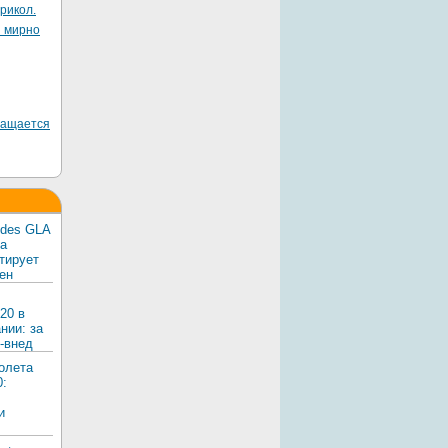
рикол.
я мирно
ращается
edes GLA
ка
тирует
ен
20 в
нии: за
-внед
олета
0:
и