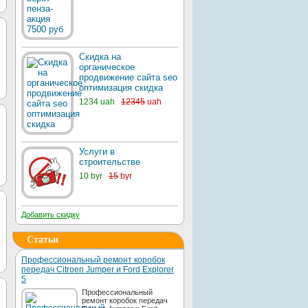
Скидка на
органическое
продвижение сайта seo
оптимизация скидка
1234 uah
12345
uah
Услуги в
строительстве
10 byr
15
byr
Добавить скидку
Статьи
Профессиональный ремонт коробок
передач Citroen Jumper и Ford Explorer
5
Профессиональный
ремонт коробок передач