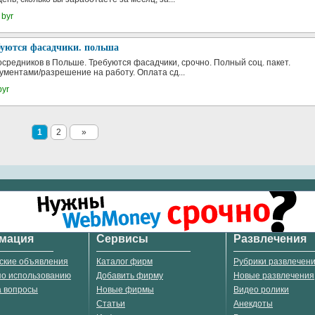
 byr
буются фасадчики. польша
осредников в Польше. Требуются фасадчики, срочно. Полный соц. пакет.
ументами/разрешение на работу. Оплата сд...
byr
1
2
»
мация
Сервисы
Развлечения
ские объявления
Каталог фирм
Рубрики развлечен
по использованию
Добавить фирму
Новые развлечения
а вопросы
Новые фирмы
Видео ролики
Статьи
Анекдоты