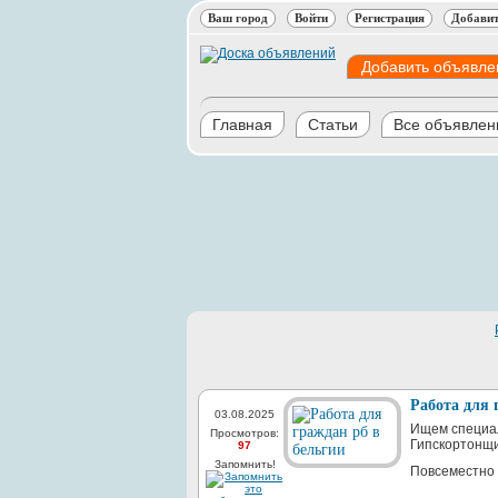
Ваш город
Войти
Регистрация
Добавит
Добавить объявле
Главная
Статьи
Все объявлен
Работа для 
03.08.2025
Ищем специал
Просмотров:
Гипскортонщи
97
Запомнить!
Повсеместно 