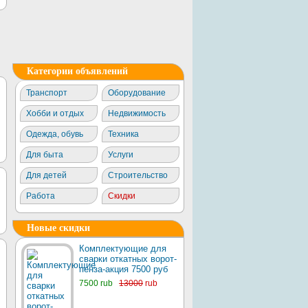
Категории объявлений
Транспорт
Оборудование
Хобби и отдых
Недвижимость
Одежда, обувь
Техника
Для быта
Услуги
Для детей
Строительство
Работа
Скидки
Новые скидки
Комплектующие для
сварки откатных ворот-
пенза-акция 7500 руб
7500 rub
13000
rub