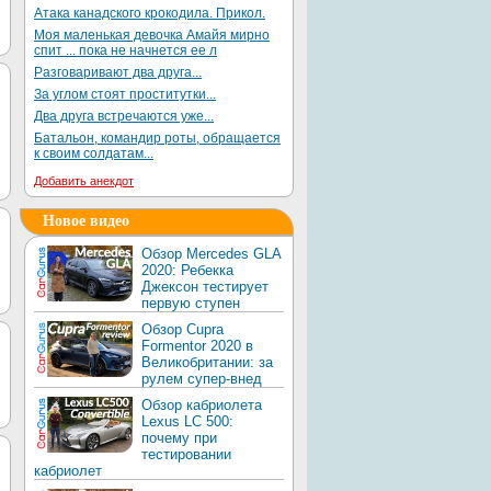
Атака канадского крокодила. Прикол.
Моя маленькая девочка Амайя мирно
спит ... пока не начнется ее л
Разговаривают два друга...
За углом стоят проститутки...
Два друга встречаются уже...
Батальон, командир роты, обращается
к своим солдатам...
Добавить анекдот
Новое видео
Обзор Mercedes GLA
2020: Ребекка
Джексон тестирует
первую ступен
Обзор Cupra
Formentor 2020 в
Великобритании: за
рулем супер-внед
Обзор кабриолета
Lexus LC 500:
почему при
тестировании
кабриолет