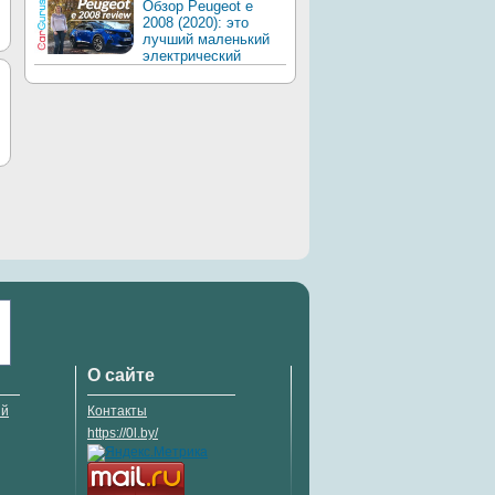
Обзор Peugeot e
2008 (2020): это
лучший маленький
электрический
О сайте
ий
Контакты
https://0l.by/