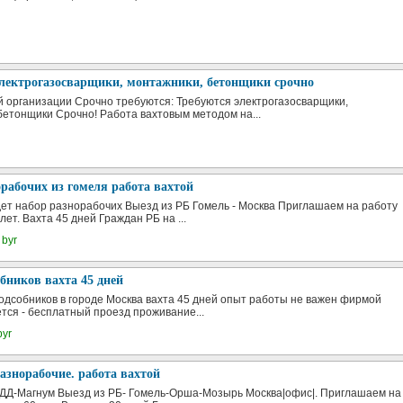
электрогазосварщики, монтажники, бетонщики срочно
 организации Срочно требуются: Требуются электрогазосварщики,
бетонщики Срочно! Работа вахтовым методом на...
рабочих из гомеля работа вахтой
ет набор разнорабочих Выезд из РБ Гомель - Москва Приглашаем на работу
лет. Вахта 45 дней Граждан РБ на ...
 byr
бников вахта 45 дней
одсобников в городе Москва вахта 45 дней опыт работы не важен фирмой
тся - бесплатный проезд проживание...
byr
азнорабочие. работа вахтой
Д-Магнум Выезд из РБ- ️Гомель-Орша-Мозырь Москва|офис|. Приглашаем на