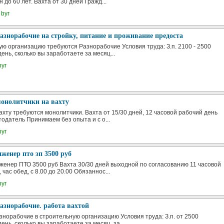
 до 60 лет. Вахта от 30 дней Гражд...
 byr
азнорабочие на стройку, питание и проживание предоста
ую организацию требуются Разнорабочие Условия труда: З.п. 2100 - 2500
день, сколько вы заработаете за месяц...
byr
монолитчики на вахту
ахту требуются монолитчики. Вахта от 15/30 дней, 12 часовой рабочий день
одатель Принимаем без опыта и с о...
byr
нженер пто зп 3500 руб
женер ПТО 3500 руб Вахта 30/30 дней выходной по согласованию 11 часовой
 час обед, с 8.00 до 20.00 Обязаннос...
byr
азнорабочие. работа вахтой
знорабочие в строительную организацию Условия труда: З.п. от 2500
день, сколько вы заработаете за месяц, за...