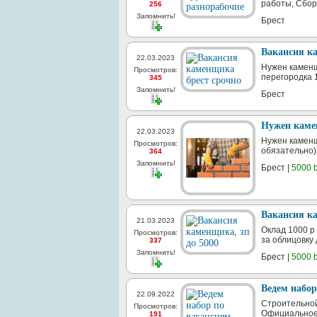
работы, Сборк
256
Запомнить!
Брест
Вакансия к
22.03.2023
Нужен каменщ
Просмотров:
перегородка 1
345
Запомнить!
Брест
Нужен каме
22.03.2023
Нужен каменщ
Просмотров:
обязательно) 
364
Запомнить!
Брест |
5000 b
Вакансия ка
21.03.2023
Оклад 1000 р
Просмотров:
за облицовку 
337
Запомнить!
Брест |
5000 b
Ведем набо
22.09.2022
Строительной
Просмотров:
Официальное 
191