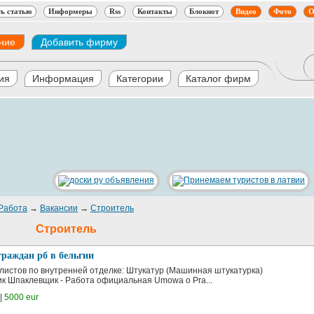
ь статью
Информеры
Rss
Контакты
Блокнот
Видео
Фото
О
ние
Добавить фирму
ия
Информация
Категории
Каталог фирм
Работа
→
Вакансии
→
Строитель
Строитель
граждан рб в бельгии
истов по внутренней отделке: Штукатур (Машинная штукатурка)
к Шпаклевщик - Работа официальная Umowa o Pra...
|
5000 eur