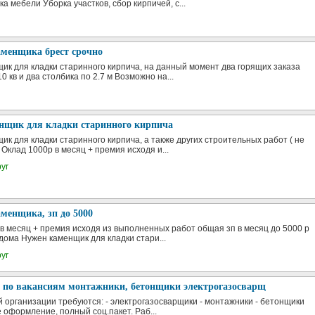
а мебели Уборка участков, сбор кирпичей, с...
аменщика брест срочно
ик для кладки старинного кирпича, на данный момент два горящих заказа
0 кв и два столбика по 2.7 м Возможно на...
нщик для кладки старинного кирпича
ик для кладки старинного кирпича, а также других строительных работ ( не
Оклад 1000р в месяц + премия исходя и...
yr
менщика, зп до 5000
 в месяц + премия исходя из выполненных работ общая зп в месяц до 5000 р
дома Нужен каменщик для кладки стари...
yr
р по вакансиям монтажники, бетонщики электрогазосварщ
 организации требуются: - электрогазосварщики - монтажники - бетонщики
оформление, полный соц.пакет. Раб...