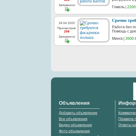
Запомнить!
Гомель |
2200
Срочно тре
18.04.2022
Работа без п
Просмотров:
Помощь с док
298
Запомнить!
Минск |
3500 
Объявления
Инфор
Добавить объявление
Коммерче
Все объявления
Правила 
Видео объявления
Ответы н
Фото объявления