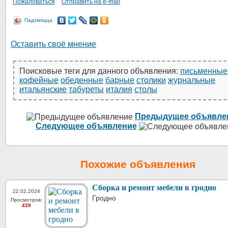
Пожаловаться
Отправить на e-mail
Падзяліцца
Оставить своё мнение
Поисковые теги для данного объявления:
письменные
кофейные
обеденные
барные
столики
журнальные
итальянские
табуреты
италия
столы
Предыдущее объявле
Следующее объявление
Похожие объявления
Сборка и ремонт мебели в гродно
22.02.2024
Гродно
Просмотров:
439