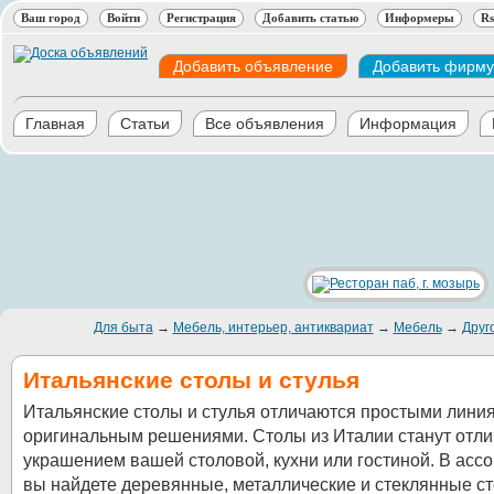
Ваш город
Войти
Регистрация
Добавить статью
Информеры
Rs
Добавить объявление
Добавить фирму
Главная
Статьи
Все объявления
Информация
Для быта
→
Мебель, интерьер, антиквариат
→
Мебель
→
Друг
Итальянские столы и стулья
Итальянские столы и стулья отличаются простыми лини
оригинальным решениями. Столы из Италии станут отл
украшением вашей столовой, кухни или гостиной. В асс
вы найдете деревянные, металлические и стеклянные с