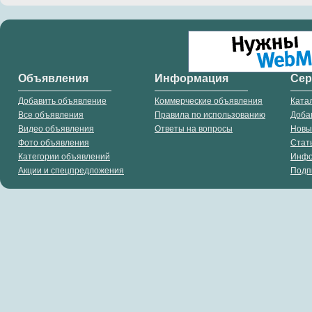
Объявления
Информация
Се
Добавить объявление
Коммерческие объявления
Ката
Все объявления
Правила по использованию
Доба
Видео объявления
Ответы на вопросы
Новы
Фото объявления
Стат
Категории объявлений
Инф
Акции и спецпредложения
Подп