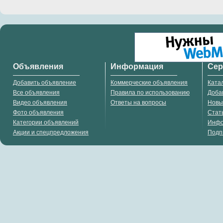
Объявления
Информация
Се
Добавить объявление
Коммерческие объявления
Ката
Все объявления
Правила по использованию
Доба
Видео объявления
Ответы на вопросы
Новы
Фото объявления
Стат
Категории объявлений
Инф
Акции и спецпредложения
Подп