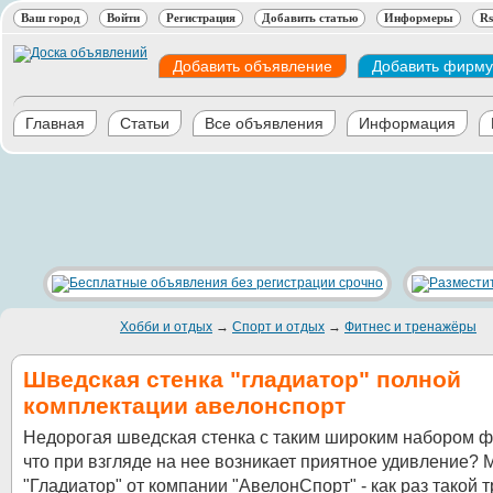
Ваш город
Войти
Регистрация
Добавить статью
Информеры
Rs
Добавить объявление
Добавить фирму
Главная
Статьи
Все объявления
Информация
Хобби и отдых
→
Спорт и отдых
→
Фитнес и тренажёры
Шведская стенка "гладиатор" полной
комплектации авелонспорт
Недорогая шведская стенка с таким широким набором ф
что при взгляде на нее возникает приятное удивление? 
"Гладиатор" от компании "АвелонСпорт" - как раз такой 