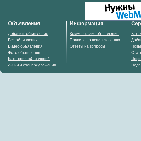
Объявления
Информация
Се
Добавить объявление
Коммерческие объявления
Ката
Все объявления
Правила по использованию
Доба
Видео объявления
Ответы на вопросы
Новы
Фото объявления
Стат
Категории объявлений
Инф
Акции и спецпредложения
Подп