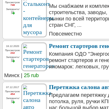
Просмотров:
Мы снабжаем и компле
748
Запомнить!
строительства, заводы,
рынки по всей террито
стран СНГ, ...
Повсеместно
Ремонт стартеров ген
16.12.2020
Просмотров:
Компания ОДО "Энергос
232
Запомнить!
ремонт стартеров и ген
иномарок: легковых, гру
Минск |
25 rub
Перетяжка салона ав
07.12.2017
Просмотров:
Предлагаем перетяжку 
454
Запомнить!
потолка, руля, ручки КП
нас большой выбор мате