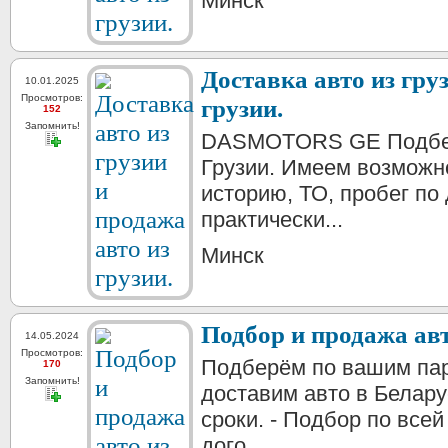
Минск
Доставка авто из гру
10.01.2025
Просмотров:
грузии.
152
Запомнить!
DASMOTORS GE Подберё
Грузии. Имеем возможн
историю, ТО, пробег по
практически...
Минск
Подбор и продажа ав
14.05.2024
Просмотров:
Подберём по вашим пар
170
Запомнить!
доставим авто в Белару
сроки. - Подбор по вс
дого...