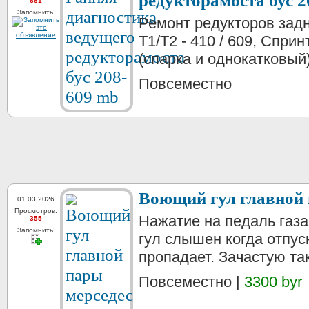
редукторамоста бус 2
661
Запомнить!
Ремонт редукторов зад
T1/T2 - 410 / 609, Спри
(спарка и однокатковый)
Повсеместно
Воющий гул главной 
01.03.2026
Просмотров:
Нажатие на педаль газ
355
Запомнить!
гул слышен когда отпус
пропадает. Зачастую так
Повсеместно |
3300 byr