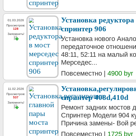
Установка редуктора 
01.03.2026
Просмотров:
спринтер 906
128
Запомнить!
Установка нового Анало
передаточное отношением
48:11, 52:11 на малый 
Мерседес...
Повсеместно |
4900 byr
Установка,регулиров
11.02.2026
Просмотров:
спринтер 408d,410d
537
Запомнить!
Ремонт задних мостов 
Спринтер Модели 904 ку
Причина замены- Вой ре
Повсеместно |
1725 byr