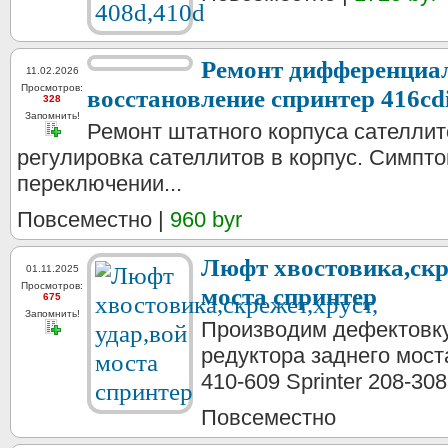
Ремонт дифференциал
11.02.2026
Просмотров:
восстановление спринтер 416cd
328
Запомнить!
Ремонт штатного корпуса сателлит
регулировка сателлитов в корпус. Симпто
переключении...
Повсеместно |
960 byr
Люфт хвостовика,скре
01.11.2025
Просмотров:
моста спринтер
675
Запомнить!
Производим дефектовку,
редуктора заднего мост
410-609 Sprinter 208-308
Повсеместно