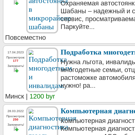
Охраняемая автостоянк
Шабаны – надежный и 
сервис, просматриваема
Паркуйте...
Повсеместно
Подработка многодет
17.04.2023
Просмотров:
Нужна льгота, инвалиды 
177
Запомнить!
многодетные семьи, от
растоможке автомобиля 
нужно! ра...
Минск |
1200 byr
Компьютерная диагнос
28.03.2022
Просмотров:
Компьютерная диагности
250
Запомнить!
Компьютерная диагности