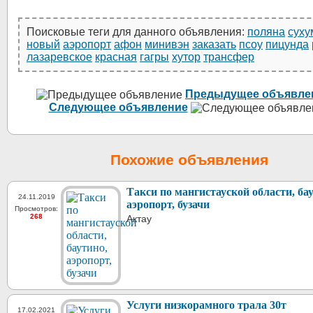
Поисковые теги для данного объявления:
поляна
суху
новый
аэропорт
афон
минивэн
заказать
псоу
пицунда
лазаревское
красная
гагры
хутор
трансфер
Предыдущее объявле
Следующее объявление
Похожие объявления
Такси по мангистауской области, ба
24.11.2019
аэропорт, бузачи
Просмотров:
268
Актау
Услуги низкорамного трала 30т
17.02.2021