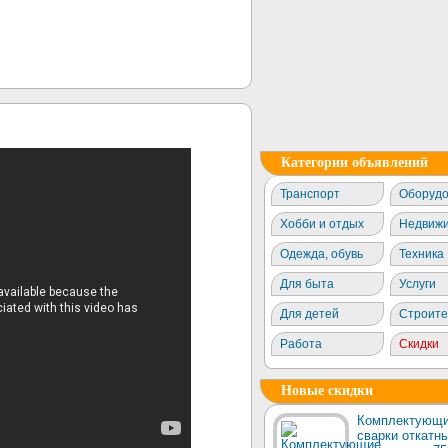
Категории объявлений
Транспорт
Оборудо
Хобби и отдых
Недвижи
Одежда, обувь
Техника
Для быта
Услуги
Для детей
Строите
Работа
Скидки
Новые скидки
Комплектующи
сварки откатны