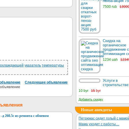
пенза-акция 75
7500 rub
1300
Скидка на
органическое
продвижение с
оптимизация с
1234 uah
1234
охлаждающей
указатель
температуры
Услуги в
объявление
Следующее объявление
строительстве
10 byr
15
byr
Добавить скидку
бъявления
Новые анекдоты
 -д 260.5с из ремонта с обменом
Петрюкас сидит голый с мамой
Мама уходит с работы....