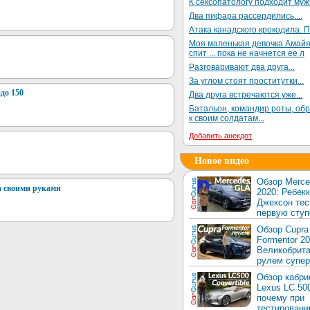
К сексопатологу подходит му
Два пифара рассердились....
Атака канадского крокодила. П
Моя маленькая девочка Амай
спит ... пока не начнется ее л
Разговаривают два друга...
За углом стоят проститутки...
до 150
Два друга встречаются уже...
Батальон, командир роты, об
к своим солдатам...
Добавить анекдот
Новое видео
Обзор Merc
а своими руками
2020: Ребек
Джексон тес
первую ступ
Обзор Cupra
Formentor 20
Великобрита
рулем супер
Обзор кабри
Lexus LC 50
почему при
тестировани