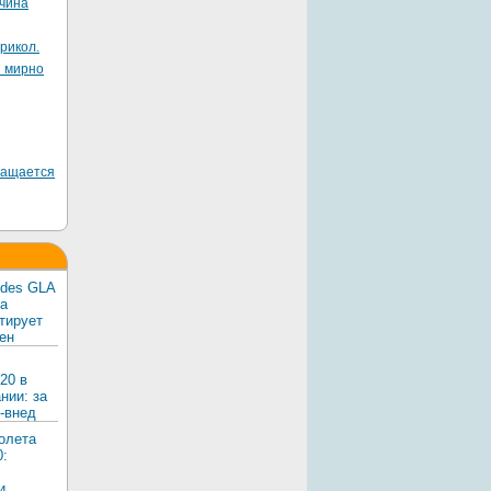
жчина
рикол.
я мирно
ращается
edes GLA
ка
тирует
ен
20 в
нии: за
-внед
олета
0:
и