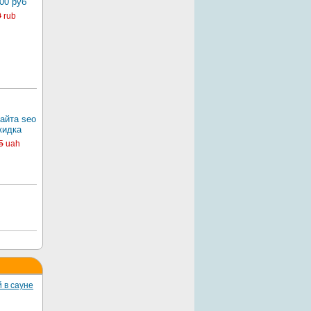
00 руб
0
rub
айта seo
кидка
5
uah
 в сауне