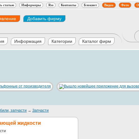
ь статью
Информеры
Rss
Контакты
Блокнот
Видео
Фото
О
явление
Добавить фирму
ия
Информация
Категории
Каталог фирм
били, запчасти
→
Запчасти
дающей жидкости
сти