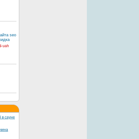
айта seo
кидка
5
uah
 в сауне
жчина