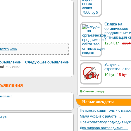
Скидка на
органическое
продвижение с
оптимизация с
1234 uah
1234
rezzo
клуб
объявление
Следующее объявление
Услуги в
строительстве
10 byr
15
byr
бъявления
Добавить скидку
ssonsa n
Новые анекдоты
Петрюкас сидит голый с мамой
стра
Мама уходит с работы....
К сексопатологу подходит му
Два пифара рассердились....