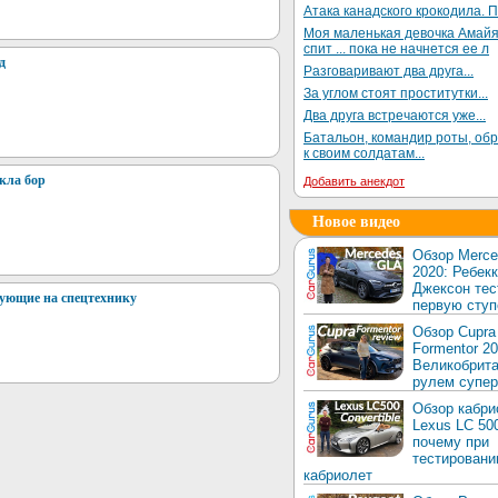
Атака канадского крокодила. П
Моя маленькая девочка Амай
спит ... пока не начнется ее л
д
Разговаривают два друга...
За углом стоят проститутки...
Два друга встречаются уже...
Батальон, командир роты, об
к своим солдатам...
кла бор
Добавить анекдот
Новое видео
Обзор Merc
2020: Ребек
Джексон тес
ующие на спецтехнику
первую ступ
Обзор Cupra
Formentor 20
Великобрита
рулем супер
Обзор кабри
Lexus LC 50
почему при
тестировани
кабриолет