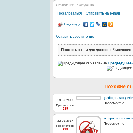
Объявление не актуально
Пожаловаться
Отправить на e-mail
Падзяліцца
Оставить своё мнение
Поисковые теги для данного объявления:
Предыдущее 
Похожие о
разборка sony eric
10.02.2017
Повсеместно
Просмотров:
535
генератор опель а
22.01.2017
Повсеместно
Просмотров:
419