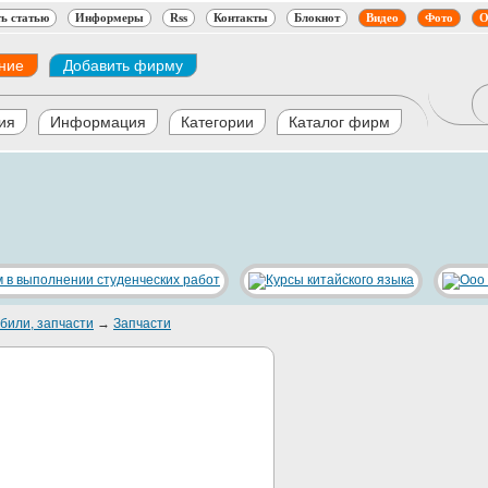
ь статью
Информеры
Rss
Контакты
Блокнот
Видео
Фото
О
ние
Добавить фирму
ия
Информация
Категории
Каталог фирм
били, запчасти
→
Запчасти