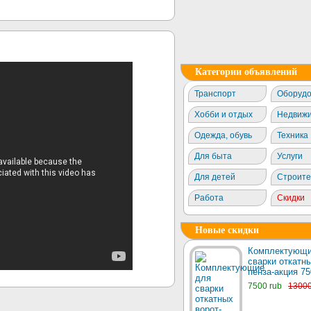
Категории объявлений
Транспорт
Оборудо
Хобби и отдых
Недвижи
Одежда, обувь
Техника
Для быта
Услуги
Для детей
Строите
Работа
Скидки
Новые скидки
Комплектующи
сварки откатны
пенза-акция 75
7500 rub
1300