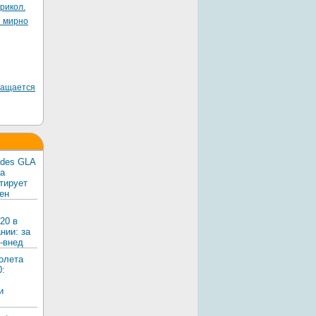
рикол.
я мирно
ращается
edes GLA
ка
тирует
ен
20 в
нии: за
-внед
олета
0:
и