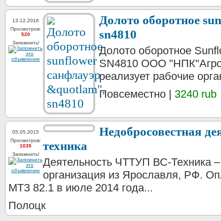
Долото оборотное sun
13.12.2016
Просмотров:
sn4810
520
Запомнить!
Долото оборотное Sunfl
SN4810 ООО "НПК"Агрот
реализует рабочие орган
Повсеместно |
3240 rub
Недобросовестная дея
05.05.2015
Просмотров:
техника
1035
Запомнить!
Деятельность ЧТТУП ВС-Техника –
организация из Ярославля, РФ. Оп
МТЗ 82.1 в июле 2014 года...
Полоцк