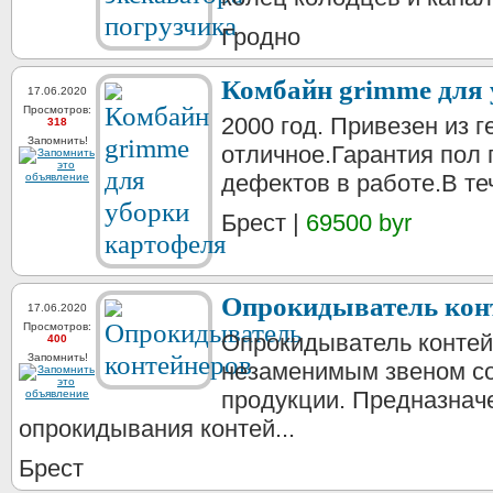
Гродно
Комбайн grimme для 
17.06.2020
Просмотров:
2000 год. Привезен из 
318
Запомнить!
отличное.Гарантия пол
дефектов в работе.В теч
Брест |
69500 byr
Опрокидыватель кон
17.06.2020
Просмотров:
Опрокидыватель контей
400
Запомнить!
незаменимым звеном с
продукции. Предназнач
опрокидывания контей...
Брест