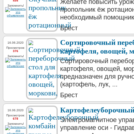
Желаете повысить урож
454
Запомнить!
пропольник ёж ротацио
необходимый помощник. 
Брест
Сортировочный пере
16.06.2020
Просмотров:
картофеля, овощей, 
376
Запомнить!
Сортировочный перебор
картофеля, овощей, мор
предназначен для ручн
(картофель, лук, ...
Брест
Картофелеуборочный
16.06.2020
Просмотров:
Электромагнитное упра
678
Запомнить!
управление оси - Гидр