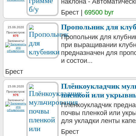
наклона - Автоматически
Брест |
69500 byr
Пропольник для клу
15.06.2020
Просмотров:
Пропольник для клубни
875
Запомнить!
при выращивании клубн
предназначен для проп
и состои...
Брест
Плёнкоукладчик мул
15.06.2020
Просмотров:
пленкой или укрывн
975
Запомнить!
Плёнкоукладчик предна
почвы пленкой или укр
для укладки ленты капе
Брест