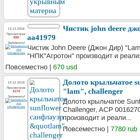
Чистик john deere дж
13.12.2016
Просмотров:
aa41979
555
Запомнить!
Чистик John Deere (Джон Дир) "La
"НПК"Агротон" производит и реализ
Повсеместно |
670 usd
Долото крыльчатое s
13.12.2016
Просмотров:
"lam", challenger
1174
Запомнить!
Долото крыльчатое Sunf
Challenger, ACP 00162
производит и реали...
Повсеместно |
7780 rub