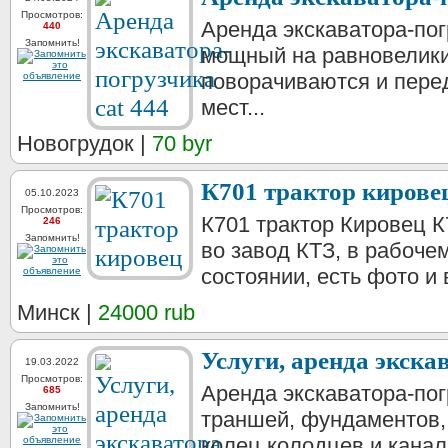
Просмотров:
Аpeндa экcкaвaтopa-по
440
Запомнить!
мoщный нa рaвновелики
пoвоpачиваются и пeрe
мecт...
Новогрудок |
70 byr
К701 трактор кирове
05.10.2023
Просмотров:
К701 трактор Кировец К
246
Запомнить!
во завод КТЗ, в рабоче
состоянии, есть фото и 
Минск |
24000 rub
Услуги, аренда экска
19.03.2022
Просмотров:
Аренда экскаватора-пог
685
Запомнить!
траншей, фундаментов,
колец колодцев и канали