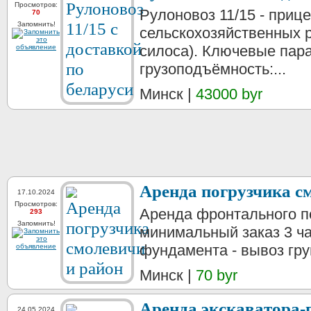
Просмотров:
Рулоновоз 11/15 - приц
70
Запомнить!
сельскохозяйственных р
силоса). Ключевые пар
грузоподъёмность:...
Минск |
43000 byr
Аренда погрузчика с
17.10.2024
Просмотров:
Аренда фронтального по
293
Запомнить!
минимальный заказ 3 ча
фундамента - вывоз грун
Минск |
70 byr
Аpeндa экcкaвaтopa-п
24.05.2024