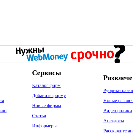
Сервисы
Развлеч
Каталог фирм
Рубрики разв
Добавить фирму
ия
Новые развле
Новые фирмы
нию
Видео ролики
Статьи
Анекдоты
Информеры
Расскажите ан