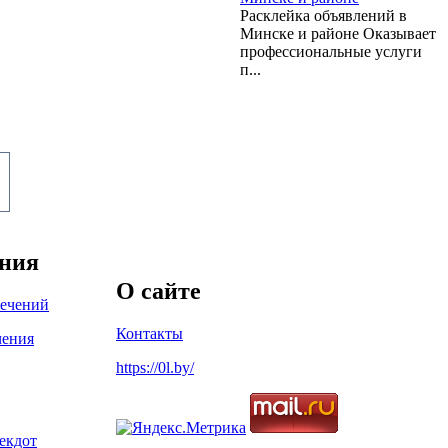
Расклейка объявлений в
Минске и районе Оказывает
профессиональные услуги
п...
ения
О сайте
лечений
Контакты
чения
https://0l.by/
екдот