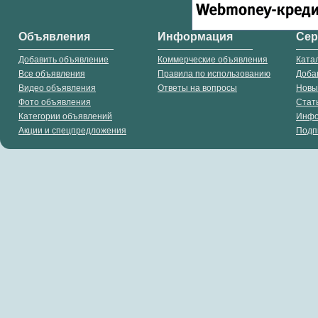
Объявления
Информация
Се
Добавить объявление
Коммерческие объявления
Ката
Все объявления
Правила по использованию
Доба
Видео объявления
Ответы на вопросы
Новы
Фото объявления
Стат
Категории объявлений
Инф
Акции и спецпредложения
Подп