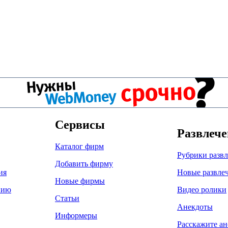
Сервисы
Развлеч
Каталог фирм
Рубрики разв
Добавить фирму
ия
Новые развле
Новые фирмы
нию
Видео ролики
Статьи
Анекдоты
Информеры
Расскажите ан