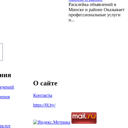
Расклейка объявлений в
Минске и районе Оказывает
профессиональные услуги
п...
ения
О сайте
лечений
Контакты
чения
https://0l.by/
екдот