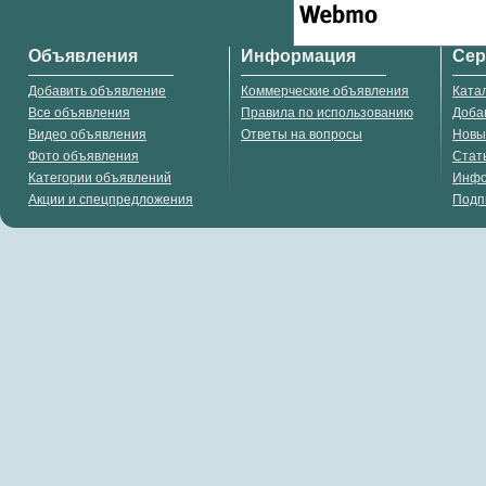
Объявления
Информация
Се
Добавить объявление
Коммерческие объявления
Ката
Все объявления
Правила по использованию
Доба
Видео объявления
Ответы на вопросы
Новы
Фото объявления
Стат
Категории объявлений
Инф
Акции и спецпредложения
Подп