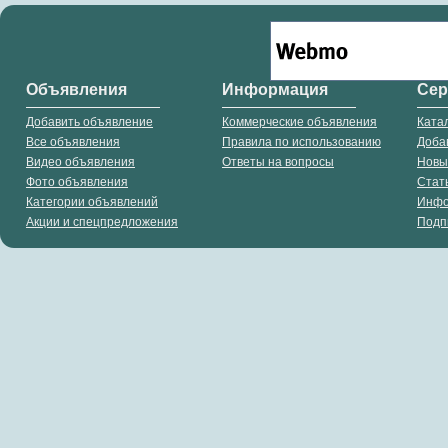
Объявления
Информация
Се
Добавить объявление
Коммерческие объявления
Ката
Все объявления
Правила по использованию
Доба
Видео объявления
Ответы на вопросы
Новы
Фото объявления
Стат
Категории объявлений
Инф
Акции и спецпредложения
Подп