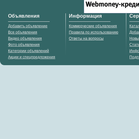
Объявления
Информация
Се
Добавить объявление
Коммерческие объявления
Ката
Все объявления
Правила по использованию
Доба
Видео объявления
Ответы на вопросы
Новы
Фото объявления
Стат
Категории объявлений
Инф
Акции и спецпредложения
Подп