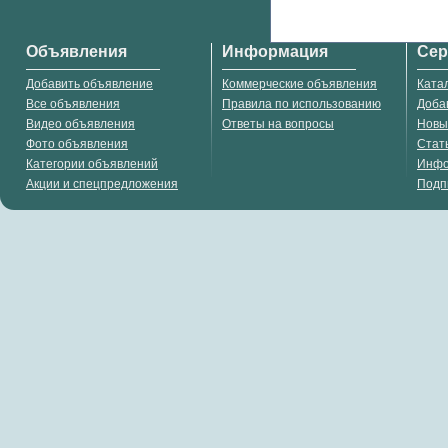
Объявления
Информация
Се
Добавить объявление
Коммерческие объявления
Ката
Все объявления
Правила по использованию
Доба
Видео объявления
Ответы на вопросы
Новы
Фото объявления
Стат
Категории объявлений
Инф
Акции и спецпредложения
Подп