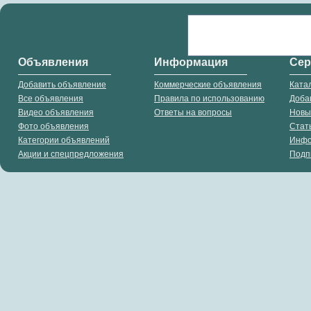
Объявления
Информация
Се
Добавить объявление
Коммерческие объявления
Ката
Все объявления
Правила по использованию
Доба
Видео объявления
Ответы на вопросы
Новы
Фото объявления
Стат
Категории объявлений
Инф
Акции и спецпредложения
Подп