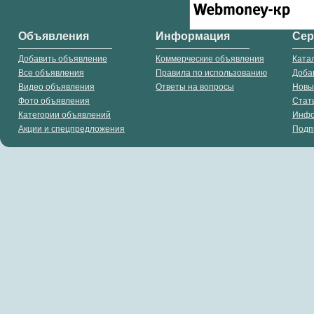
Объявления
Информация
Се
Добавить объявление
Коммерческие объявления
Ката
Все объявления
Правила по использованию
Доба
Видео объявления
Ответы на вопросы
Новы
Фото объявления
Стат
Категории объявлений
Инф
Акции и спецпредложения
Подп