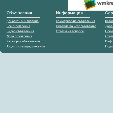
Объявления
Информация
Се
Добавить объявление
Коммерческие объявления
Ката
Все объявления
Правила по использованию
Доба
Видео объявления
Ответы на вопросы
Новы
Фото объявления
Стат
Категории объявлений
Инф
Акции и спецпредложения
Подп