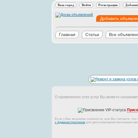
Ваш город
Войти
Регистрация
Добавит
Добавить объявле
Главная
Статьи
Все объявлен
О привилегиях этих услуг Вы можете ознакоми
Присв
Если у Вас возникли сложности, или Вы считаете, что
с Администратором
для урегулирования возникших во