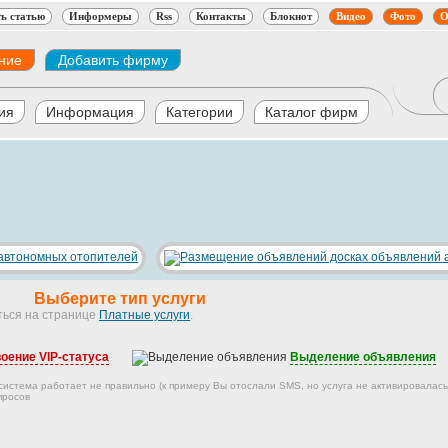
ь статью
Информеры
Rss
Контакты
Блокнот
Видео
Фото
О
ние
Добавить фирму
ия
Информация
Категории
Каталог фирм
Выберите тип услуги
ться на странице
Платные услуги
.
оение VIP-статуса
Выделение объявления
 система работает не правильно (к примеру Вы отослали SMS, но услуга не активировалась
просов