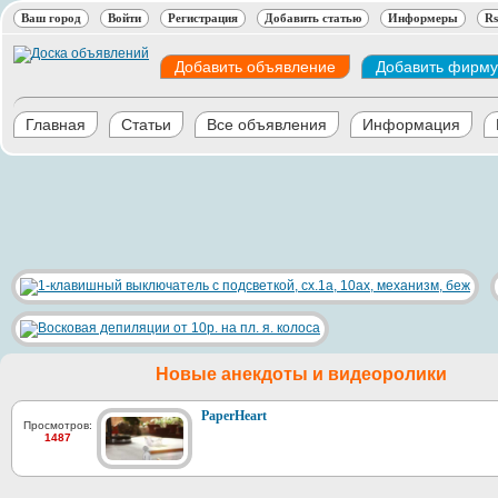
Ваш город
Войти
Регистрация
Добавить статью
Информеры
Rs
Добавить объявление
Добавить фирму
Главная
Статьи
Все объявления
Информация
Новые анекдоты и видеоролики
PaperHeart
Просмотров:
1487