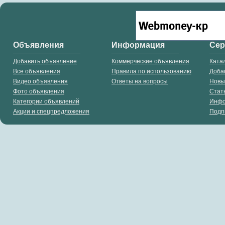
Объявления
Информация
Се
Добавить объявление
Коммерческие объявления
Ката
Все объявления
Правила по использованию
Доба
Видео объявления
Ответы на вопросы
Новы
Фото объявления
Стат
Категории объявлений
Инф
Акции и спецпредложения
Подп