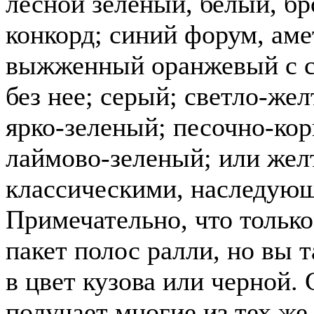
лесной зеленый, белый, бр
конкорд; синий форум, ам
выжженный оранжевый с 
без нее; серый; светло-же
ярко-зеленый; песочно-ко
лаймово-зеленый; или жел
классическими, наследующ
Примечательно, что только
пакет полос ралли, но вы 
в цвет кузова или черной. 
получает многие из тех же