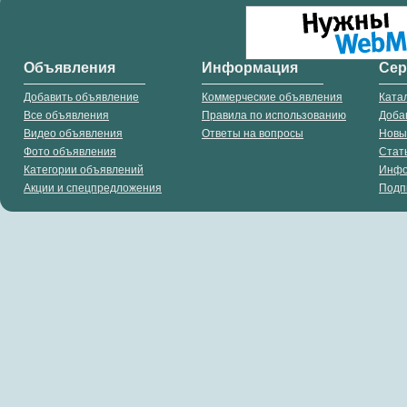
Объявления
Информация
Се
Добавить объявление
Коммерческие объявления
Ката
Все объявления
Правила по использованию
Доба
Видео объявления
Ответы на вопросы
Новы
Фото объявления
Стат
Категории объявлений
Инф
Акции и спецпредложения
Подп